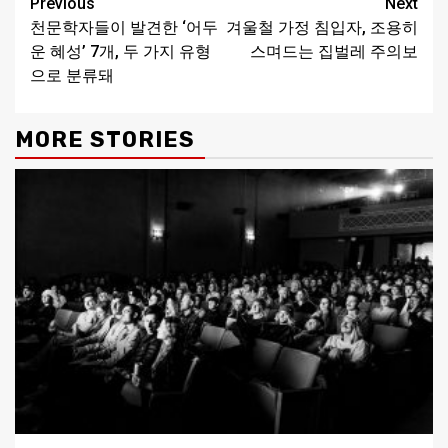
Continue
Previous
Next
천문학자들이 발견한 ‘어두
겨울철 가정 침입자, 조용히
Reading
운 혜성’ 7개, 두 가지 유형
스며드는 집벌레 주의보
으로 분류돼
MORE STORIES