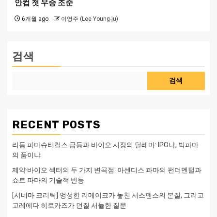
안컵 첫 우승 조준
6개월 ago
이영주 (Lee Young-ju)
검색
검색
RECENT POSTS
리듬 파마슈티컬스 급등과 바이오 시장의 딜레마: IPO냐, 빅파마
의 품이냐
제약·바이오 섹터의 두 가지 변곡점: 아센디스 파마의 펀더멘털과
쇼트 파마의 기술적 반등
[시네마 크리틱] 엉성한 리메이크가 놓친 서스펜스의 본질, 그리고
고레에다 히로카즈가 던질 서늘한 질문