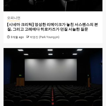
오피니언
[시네마 크리틱] 엉성한 리메이크가 놓친 서스펜스의 본
질, 그리고 고레에다 히로카즈가 던질 서늘한 질문
3개월 ago
박영진 (Park Young-jin)