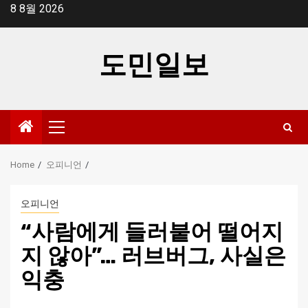
Skip
8 8월 2026
to
content
도민일보
Primary
Menu
Home
오피니언
오피니언
“사람에게 들러붙어 떨어지
지 않아”… 러브버그, 사실은
익충