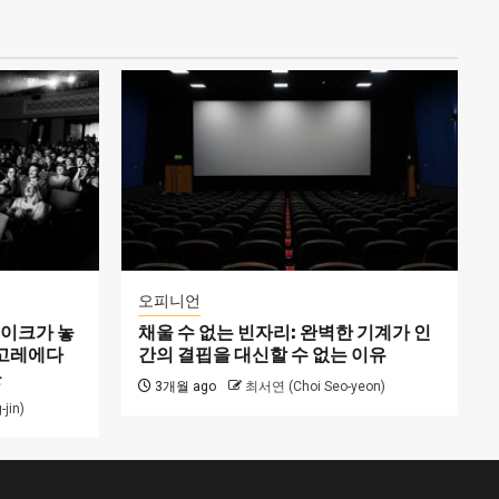
오피니언
메이크가 놓
채울 수 없는 빈자리: 완벽한 기계가 인
 고레에다
간의 결핍을 대신할 수 없는 이유
문
3개월 ago
최서연 (Choi Seo-yeon)
jin)