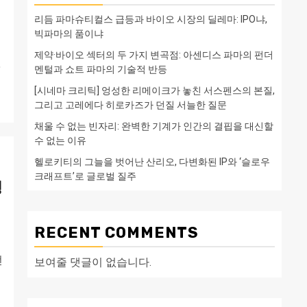
리듬 파마슈티컬스 급등과 바이오 시장의 딜레마: IPO냐,
빅파마의 품이냐
제약·바이오 섹터의 두 가지 변곡점: 아센디스 파마의 펀더
%
멘털과 쇼트 파마의 기술적 반등
[시네마 크리틱] 엉성한 리메이크가 놓친 서스펜스의 본질,
그리고 고레에다 히로카즈가 던질 서늘한 질문
채울 수 없는 빈자리: 완벽한 기계가 인간의 결핍을 대신할
수 없는 이유
헬로키티의 그늘을 벗어난 산리오, 다변화된 IP와 ‘슬로우
크래프트’로 글로벌 질주
영
RECENT COMMENTS
선
보여줄 댓글이 없습니다.