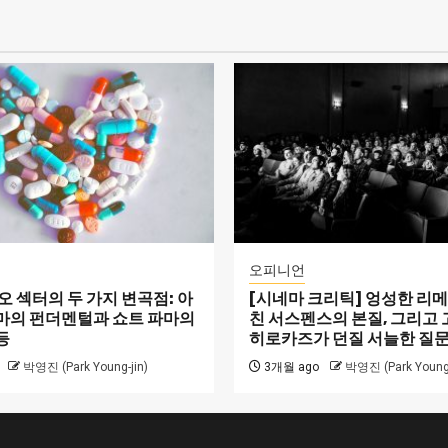
오피니언
 섹터의 두 가지 변곡점: 아
[시네마 크리틱] 엉성한 리
마의 펀더멘털과 쇼트 파마의
친 서스펜스의 본질, 그리고
등
히로카즈가 던질 서늘한 질
박영진 (Park Young-jin)
3개월 ago
박영진 (Park Young-