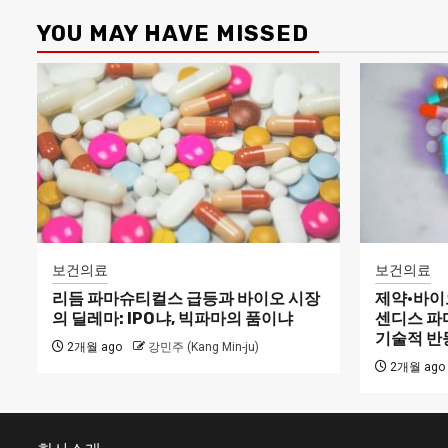
YOU MAY HAVE MISSED
보건의료
보건의료
리듬 파마슈티컬스 급등과 바이오 시장
제약·바이오
의 딜레마: IPO냐, 빅파마의 품이냐
센디스 파
기술적 반
2개월 ago
강민주 (Kang Min-ju)
2개월 ago