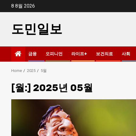
Skip
8 8월 2026
to
content
도민일보
금융
오피니언
라이프+
보건의료
사회
Home
2025
5월
[월:]
2025년 05월