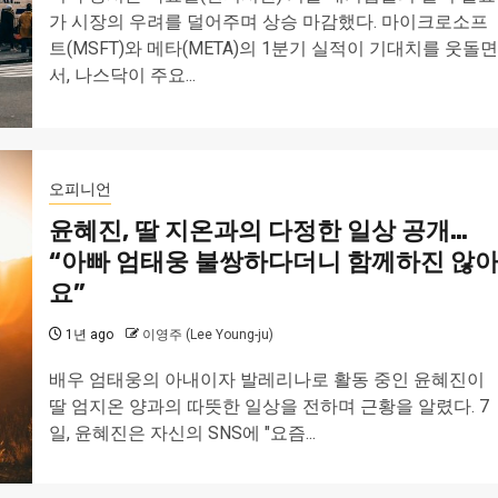
가 시장의 우려를 덜어주며 상승 마감했다. 마이크로소프
트(MSFT)와 메타(META)의 1분기 실적이 기대치를 웃돌면
서, 나스닥이 주요...
오피니언
윤혜진, 딸 지온과의 다정한 일상 공개…
“아빠 엄태웅 불쌍하다더니 함께하진 않
요”
1년 ago
이영주 (Lee Young-ju)
배우 엄태웅의 아내이자 발레리나로 활동 중인 윤혜진이
딸 엄지온 양과의 따뜻한 일상을 전하며 근황을 알렸다. 7
일, 윤혜진은 자신의 SNS에 "요즘...