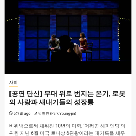
사회
[공연 단신] 무대 위로 번지는 온기, 로봇
의 사랑과 새내기들의 성장통
5개월 ago
박영진 (Park Young-jin)
비워냄으로써 채워진 10년의 미학, ‘어쩌면 해피엔딩’의
귀환 지난 6월 미국 토니상 6관왕이라는 대기록을 세우