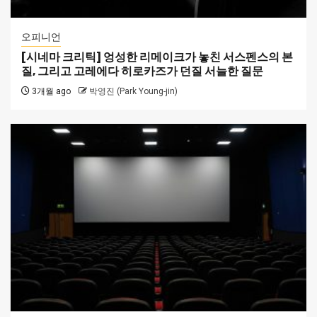
오피니언
[시네마 크리틱] 엉성한 리메이크가 놓친 서스펜스의 본
질, 그리고 고레에다 히로카즈가 던질 서늘한 질문
3개월 ago
박영진 (Park Young-jin)