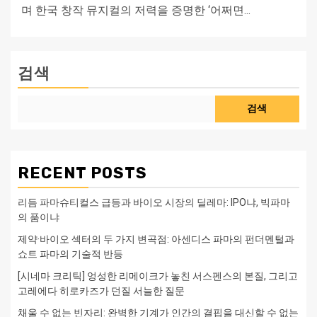
며 한국 창작 뮤지컬의 저력을 증명한 ‘어쩌면...
검색
검색
RECENT POSTS
리듬 파마슈티컬스 급등과 바이오 시장의 딜레마: IPO냐, 빅파마
의 품이냐
제약·바이오 섹터의 두 가지 변곡점: 아센디스 파마의 펀더멘털과
쇼트 파마의 기술적 반등
[시네마 크리틱] 엉성한 리메이크가 놓친 서스펜스의 본질, 그리고
고레에다 히로카즈가 던질 서늘한 질문
채울 수 없는 빈자리: 완벽한 기계가 인간의 결핍을 대신할 수 없는