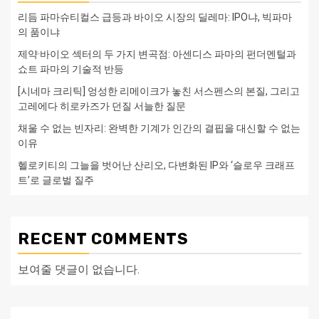
리듬 파마슈티컬스 급등과 바이오 시장의 딜레마: IPO냐, 빅파마
의 품이냐
제약·바이오 섹터의 두 가지 변곡점: 아센디스 파마의 펀더멘털과
쇼트 파마의 기술적 반등
[시네마 크리틱] 엉성한 리메이크가 놓친 서스펜스의 본질, 그리고
고레에다 히로카즈가 던질 서늘한 질문
채울 수 없는 빈자리: 완벽한 기계가 인간의 결핍을 대신할 수 없는
이유
헬로키티의 그늘을 벗어난 산리오, 다변화된 IP와 ‘슬로우 크래프
트’로 글로벌 질주
RECENT COMMENTS
보여줄 댓글이 없습니다.