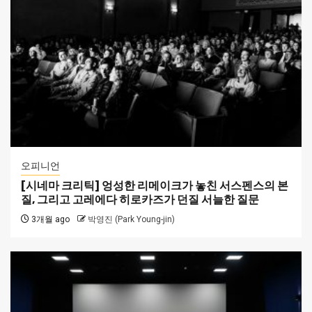
오피니언
[시네마 크리틱] 엉성한 리메이크가 놓친 서스펜스의 본
질, 그리고 고레에다 히로카즈가 던질 서늘한 질문
3개월 ago
박영진 (Park Young-jin)