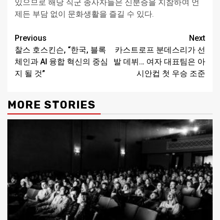
있으므로 해당 직군 종사자들은 신분증을 지참하여 언
제든 부담 없이 문화생활을 즐길 수 있다.
Continue
Previous
Next
찰스 호스킨슨, “한국, 블록
카스트로프 분데스리가 선
Reading
체인과 AI 융합 혁신의 중심
발 데뷔… 여자 대표팀은 아
지 될 것”
시안컵 첫 우승 조준
MORE STORIES