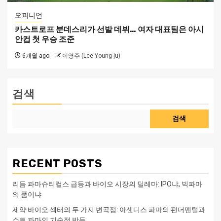
오피니언
카스트로프 분데스리가 선발 데뷔… 여자 대표팀은 아시
안컵 첫 우승 조준
6개월 ago
이영주 (Lee Young-ju)
검색
검색
RECENT POSTS
리듬 파마슈티컬스 급등과 바이오 시장의 딜레마: IPO냐, 빅파마
의 품이냐
제약·바이오 섹터의 두 가지 변곡점: 아센디스 파마의 펀더멘털과
쇼트 파마의 기술적 반등