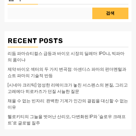
검색
RECENT POSTS
리듬 파마슈티컬스 급등과 바이오 시장의 딜레마: IPO냐, 빅파마
의 품이냐
제약·바이오 섹터의 두 가지 변곡점: 아센디스 파마의 펀더멘털과
쇼트 파마의 기술적 반등
[시네마 크리틱] 엉성한 리메이크가 놓친 서스펜스의 본질, 그리고
고레에다 히로카즈가 던질 서늘한 질문
채울 수 없는 빈자리: 완벽한 기계가 인간의 결핍을 대신할 수 없는
이유
헬로키티의 그늘을 벗어난 산리오, 다변화된 IP와 ‘슬로우 크래프
트’로 글로벌 질주