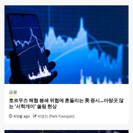
금융
호르무즈 해협 봉쇄 위협에 흔들리는 美 증시…아랑곳 않
는 ‘서학개미’ 쏠림 현상
4개월 ago
박영진 (Park Young-jin)