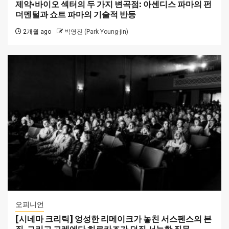
제약·바이오 섹터의 두 가지 변곡점: 아센디스 파마의 펀
더멘털과 쇼트 파마의 기술적 반등
2개월 ago
박영진 (Park Young-jin)
오피니언
[시네마 크리틱] 엉성한 리메이크가 놓친 서스펜스의 본