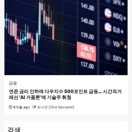
금융
연준 금리 인하에 다우지수 500포인트 급등… 시간외거
래선 ‘AI 거품론’에 기술주 휘청
8개월 ago
최서연 (Choi Seo-yeon)
검색