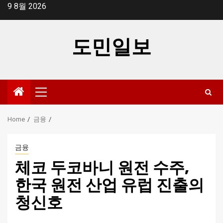
Skip
9 8월 2026
to
content
도민일보
Primary
Menu
Home
금융
금융
체코 두코바니 원전 수주,
한국 원전 산업 유럽 진출의
청신호