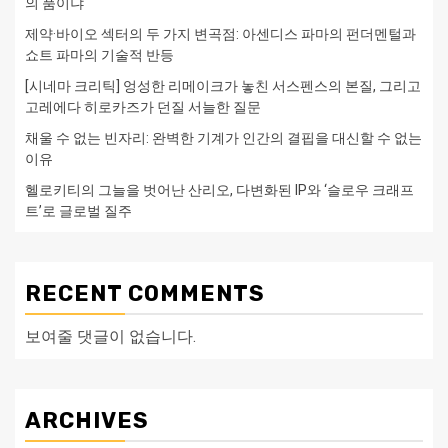
의 품이냐
제약·바이오 섹터의 두 가지 변곡점: 아센디스 파마의 펀더멘털과
쇼트 파마의 기술적 반등
[시네마 크리틱] 엉성한 리메이크가 놓친 서스펜스의 본질, 그리고
고레에다 히로카즈가 던질 서늘한 질문
채울 수 없는 빈자리: 완벽한 기계가 인간의 결핍을 대신할 수 없는
이유
헬로키티의 그늘을 벗어난 산리오, 다변화된 IP와 ‘슬로우 크래프
트’로 글로벌 질주
RECENT COMMENTS
보여줄 댓글이 없습니다.
ARCHIVES