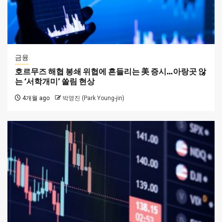
금융
호르무즈 해협 봉쇄 위협에 흔들리는 美 증시…아랑곳 않
는 ‘서학개미’ 쏠림 현상
4개월 ago
박영진 (Park Young-jin)