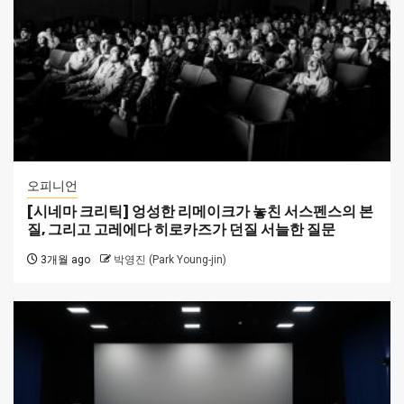
오피니언
[시네마 크리틱] 엉성한 리메이크가 놓친 서스펜스의 본
질, 그리고 고레에다 히로카즈가 던질 서늘한 질문
3개월 ago
박영진 (Park Young-jin)