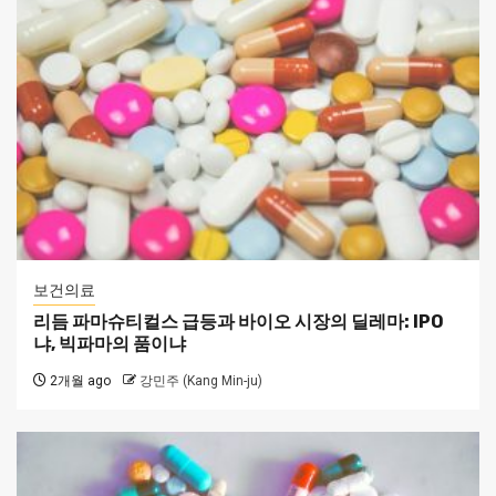
보건의료
리듬 파마슈티컬스 급등과 바이오 시장의 딜레마: IPO
냐, 빅파마의 품이냐
2개월 ago
강민주 (Kang Min-ju)