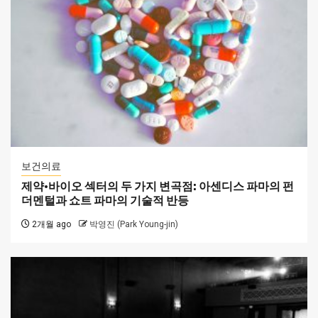
보건의료
제약·바이오 섹터의 두 가지 변곡점: 아센디스 파마의 펀
더멘털과 쇼트 파마의 기술적 반등
2개월 ago
박영진 (Park Young-jin)