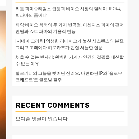
리듬 파마슈티컬스 급등과 바이오 시장의 딜레마: IPO냐,
빅파마의 품이냐
제약·바이오 섹터의 두 가지 변곡점: 아센디스 파마의 펀더
멘털과 쇼트 파마의 기술적 반등
[시네마 크리틱] 엉성한 리메이크가 놓친 서스펜스의 본질,
그리고 고레에다 히로카즈가 던질 서늘한 질문
채울 수 없는 빈자리: 완벽한 기계가 인간의 결핍을 대신할
수 없는 이유
헬로키티의 그늘을 벗어난 산리오, 다변화된 IP와 ‘슬로우
크래프트’로 글로벌 질주
RECENT COMMENTS
보여줄 댓글이 없습니다.