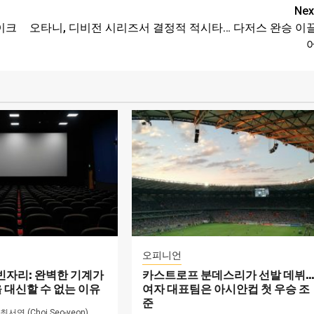
Nex
이크
오타니, 디비전 시리즈서 결정적 적시타… 다저스 완승 이
오피니언
 빈자리: 완벽한 기계가
카스트로프 분데스리가 선발 데뷔
 대신할 수 없는 이유
여자 대표팀은 아시안컵 첫 우승 조
준
최서연 (Choi Seo-yeon)