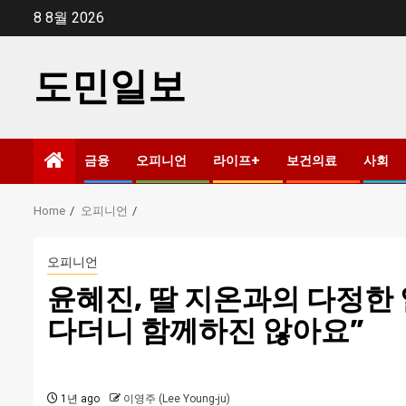
Skip
8 8월 2026
to
content
도민일보
금융
오피니언
라이프+
보건의료
사회
Home
오피니언
오피니언
윤혜진, 딸 지온과의 다정한 
다더니 함께하진 않아요”
1년 ago
이영주 (Lee Young-ju)