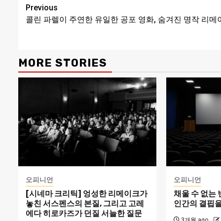
Continue
Previous
콜린 파렐이 주연한 유일한 공포 영화, 숨겨진 명작 리메
Reading
MORE STORIES
오피니언
오피니언
[시네마 크리틱] 엉성한 리메이크가
채울 수 없는
놓친 서스펜스의 본질, 그리고 고레
인간의 결핍을
에다 히로카즈가 던질 서늘한 질문
3개월 ago