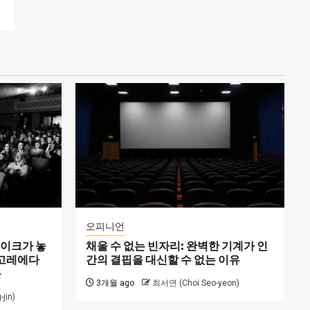
오피니언
메이크가 놓
채울 수 없는 빈자리: 완벽한 기계가 인
 고레에다
간의 결핍을 대신할 수 없는 이유
문
3개월 ago
최서연 (Choi Seo-yeon)
jin)