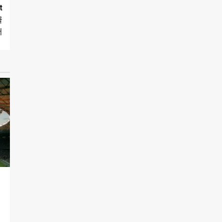
t
끌
어
…