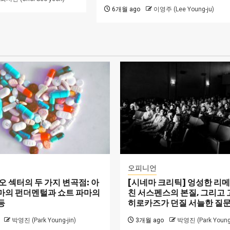
6개월 ago
이영주 (Lee Young-ju)
오피니언
 섹터의 두 가지 변곡점: 아
[시네마 크리틱] 엉성한 리
마의 펀더멘털과 쇼트 파마의
친 서스펜스의 본질, 그리고
등
히로카즈가 던질 서늘한 질
박영진 (Park Young-jin)
3개월 ago
박영진 (Park Young-