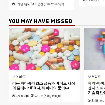
3개월 ago
박영진 (Park Young-jin)
YOU MAY HAVE MISSED
보건의료
보건의료
리듬 파마슈티컬스 급등과 바이오 시장
제약·바이오
의 딜레마: IPO냐, 빅파마의 품이냐
센디스 파
기술적 반
2개월 ago
강민주 (Kang Min-ju)
2개월 ago